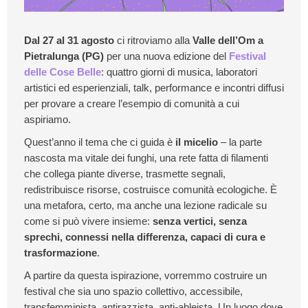
Dal 27 al 31 agosto
ci ritroviamo alla
Valle dell’Om a
Pietralunga (PG)
per una nuova edizione del
Festival
delle Cose Belle
: quattro giorni di musica, laboratori
artistici ed esperienziali, talk, performance e incontri diffusi
per provare a creare l’esempio di comunità a cui
aspiriamo.
Quest’anno il tema che ci guida è
il micelio
– la parte
nascosta ma vitale dei funghi, una rete fatta di filamenti
che collega piante diverse, trasmette segnali,
redistribuisce risorse, costruisce comunità ecologiche. È
una metafora, certo, ma anche una lezione radicale su
come si può vivere insieme:
senza vertici, senza
sprechi, connessi nella differenza, capaci di cura e
trasformazione
.
A partire da questa ispirazione, vorremmo costruire un
festival che sia uno spazio collettivo, accessibile,
transfemminista, antirazzista, anti-ableista. Un luogo dove